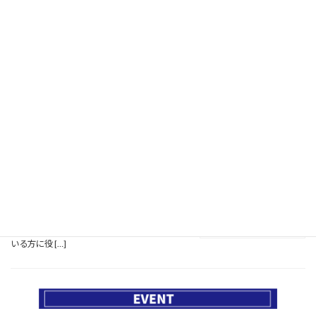
和太鼓チームのオリジナルTシャツ制作
事例
12/06/2024
和太鼓チーム「どどーん稲妻ボンバーズ」様の
オリジナルTシャツを制作させていただきまし
た！10年前に弊社で作らせていただいたＴシャ
ツ劣化もせず評判がよかったので、20周年記念
に力強いデザインと和のテイストを活かした前
回デザ […]
絵本つくりました！
11/15/2024
【同人絵本制作】冊子印刷サービスで38ページ
の絵本を作ってみました！こんにちは！今回
は、冊子印刷サービスを利用して念願の同人絵
本を制作しましたので、その体験をシェアしま
す。自作の絵本を作りたい方や同人活動をして
いる方に役 […]